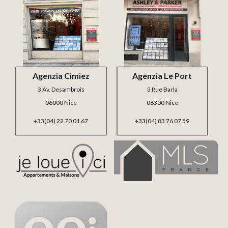
Agenzia Cimiez
Agenzia Le Port
3 Av. Desambrois
3 Rue Barla
06000 Nice
06300 Nice
+33(04) 22 70 01 67
+33(04) 83 76 07 59