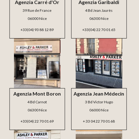
Agenzia Carré d'Or
Agenzia Garibaldi
39 Rue de France
4 Bd Jean Jaurès
06000 Nice
06300 Nice
+33(04) 93 88 12 89
+33(04) 22 70 01 65
Agenzia Mont Boron
Agenzia Jean Médecin
4 Bd Carnot
3 Bd Victor Hugo
06300 Nice
06000 Nice
+33(04) 22 70 01 69
+ 33 04 22 70 01 68