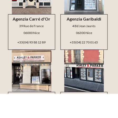
Agenzia Carré d'Or
Agenzia Garibaldi
39 Rue de France
4 Bd Jean Jaurès
06000 Nice
06300 Nice
+33(04) 93 88 12 89
+33(04) 22 70 01 65
Agenzia Mont Boron
Agenzia Jean Médecin
4 Bd Carnot
3 Bd Victor Hugo
06300 Nice
06000 Nice