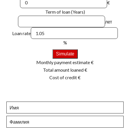
€
Term of loan (Years)
лет
Loan rate
%
Simulate
Monthly payment estimate
€
Total amount loaned
€
Cost of credit
€