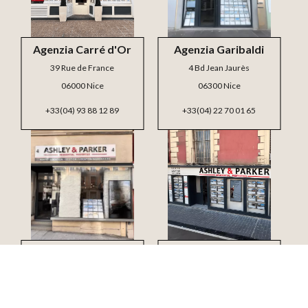
Agenzia Carré d'Or
Agenzia Garibaldi
39 Rue de France
4 Bd Jean Jaurès
06000 Nice
06300 Nice
+33(04) 93 88 12 89
+33(04) 22 70 01 65
Agenzia Mont Boron
Agenzia Jean Médecin
4 Bd Carnot
3 Bd Victor Hugo
06300 Nice
06000 Nice