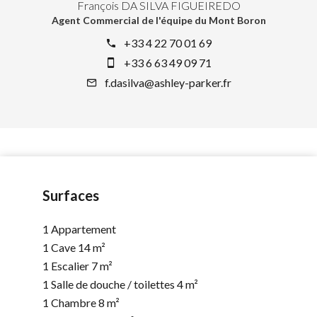
François DA SILVA FIGUEIREDO
Agent Commercial de l'équipe du Mont Boron
+33 4 22 70 01 69
+33 6 63 49 09 71
f.dasilva@ashley-parker.fr
Surfaces
1 Appartement
1 Cave
14 m²
1 Escalier
7 m²
1 Salle de douche / toilettes
4 m²
1 Chambre
8 m²