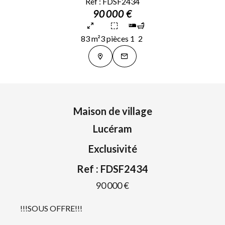
Ref : FDSF2434
90 000 €
83 m²
3 pièces
1
2
Maison de village
Lucéram
Exclusivité
Ref : FDSF2434
90 000 €
!!!SOUS OFFRE!!!