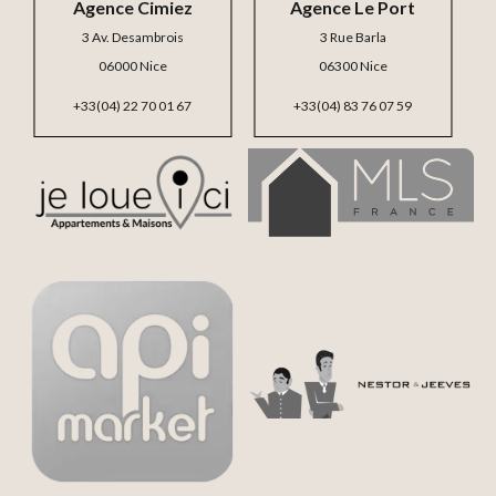
Agence Cimiez
Agence Le Port
3 Av. Desambrois
3 Rue Barla
06000 Nice
06300 Nice
+33(04) 22 70 01 67
+33(04) 83 76 07 59