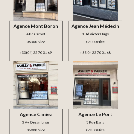
Agence Mont Boron
Agence Jean Médecin
4 Bd Carnot
3 Bd Victor Hugo
06300 Nice
06000 Nice
+33(04) 22 70 01 69
+ 33 04 22 70 01 68
Agence Cimiez
Agence Le Port
3 Av. Desambrois
3 Rue Barla
06000 Nice
06300 Nice