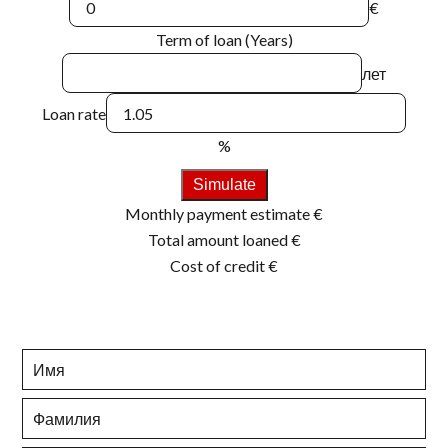
€
Term of loan (Years)
лет
Loan rate
%
Simulate
Monthly payment estimate
€
Total amount loaned
€
Cost of credit
€