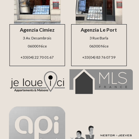
Agenzia Cimiez
Agenzia Le Port
3 Av. Desambrois
3 Rue Barla
06000 Nice
06300 Nice
+33(04) 22 70 01 67
+33(04) 83 76 07 59