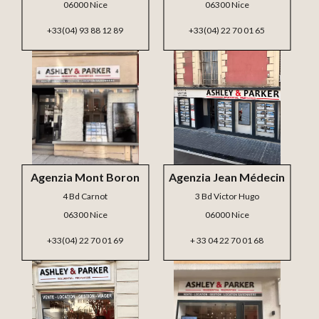
06000 Nice
06300 Nice
+33(04) 93 88 12 89
+33(04) 22 70 01 65
Agenzia Mont Boron
Agenzia Jean Médecin
4 Bd Carnot
3 Bd Victor Hugo
06300 Nice
06000 Nice
+33(04) 22 70 01 69
+ 33 04 22 70 01 68