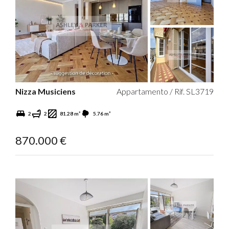
Nizza Musiciens
Appartamento / Rif. SL3719
2
2
81.28 m²
5.76 m²
870.000 €