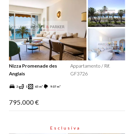
Nizza Promenade des
Appartamento / Rif.
Anglais
GF3726
2
1
65 m²
9.07 m²
795.000 €
Esclusiva