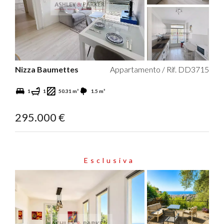
Nizza Baumettes
Appartamento / Rif. DD3715
1
1
50.31 m²
1.5 m²
295.000 €
Esclusiva