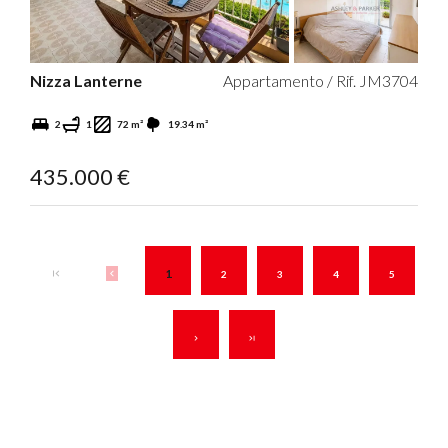
Nizza Lanterne
Appartamento / Rif. JM3704
2
1
72 m²
19.34 m²
435.000 €
1
2
3
4
5