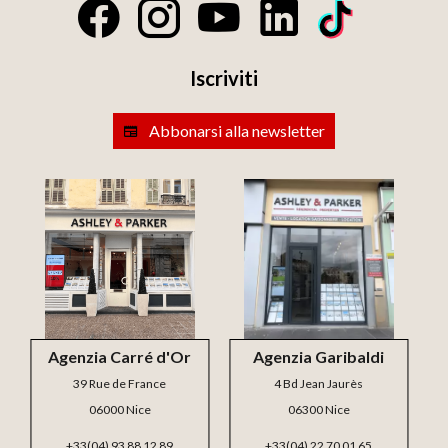
Iscriviti
Abbonarsi alla newsletter
Agenzia Carré d'Or
Agenzia Garibaldi
39 Rue de France
4 Bd Jean Jaurès
06000 Nice
06300 Nice
+33(04) 93 88 12 89
+33(04) 22 70 01 65