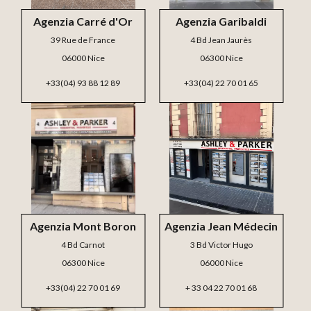
Agenzia Carré d'Or
Agenzia Garibaldi
39 Rue de France
4 Bd Jean Jaurès
06000 Nice
06300 Nice
+33(04) 93 88 12 89
+33(04) 22 70 01 65
Agenzia Mont Boron
Agenzia Jean Médecin
4 Bd Carnot
3 Bd Victor Hugo
06300 Nice
06000 Nice
+33(04) 22 70 01 69
+ 33 04 22 70 01 68