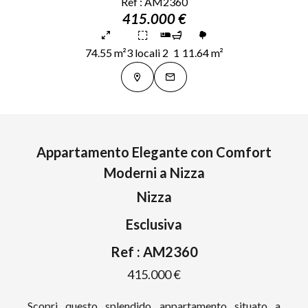
Ref : AM2360
415.000 €
74.55 m²
3 locali
2
1
11.64 m²
Appartamento Elegante con Comfort
Moderni a Nizza
Nizza
Esclusiva
Ref : AM2360
415.000 €
Scopri questo splendido appartamento situato a