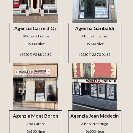
Agenzia Carré d'Or
Agenzia Garibaldi
39 Rue de France
4 Bd Jean Jaurès
06000 Nice
06300 Nice
+33(04) 93 88 12 89
+33(04) 22 70 01 65
Agenzia Mont Boron
Agenzia Jean Médecin
4 Bd Carnot
3 Bd Victor Hugo
06300 Nice
06000 Nice