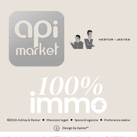
©2026 Ashley & Parker
Menzioni legali
Spese di agenzia
Preferenze cookie
Design by
Apimo™