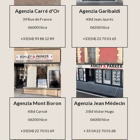
Agenzia Carré d'Or
Agenzia Garibaldi
39 Rue de France
4 Bd Jean Jaurès
06000 Nice
06300 Nice
+33(04) 93 88 12 89
+33(04) 22 70 01 65
Agenzia Mont Boron
Agenzia Jean Médecin
4 Bd Carnot
3 Bd Victor Hugo
06300 Nice
06000 Nice
+33(04) 22 70 01 69
+ 33 04 22 70 01 68