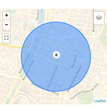
+
−
Leaflet