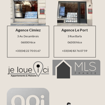
Agence Cimiez
Agence Le Port
3 Av. Desambrois
3 Rue Barla
06000 Nice
06300 Nice
+33(04) 22 70 01 67
+33(04) 83 76 07 59