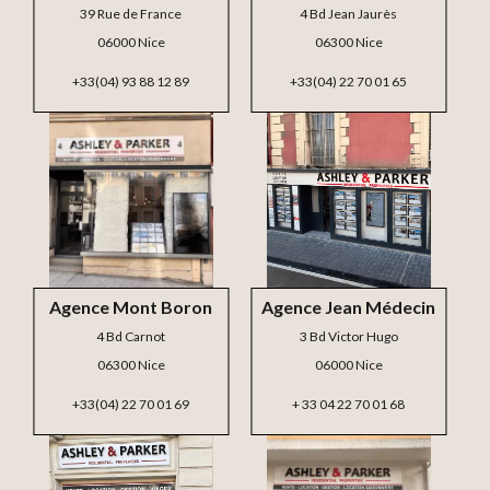
39 Rue de France
4 Bd Jean Jaurès
06000 Nice
06300 Nice
+33(04) 93 88 12 89
+33(04) 22 70 01 65
Agence Mont Boron
Agence Jean Médecin
4 Bd Carnot
3 Bd Victor Hugo
06300 Nice
06000 Nice
+33(04) 22 70 01 69
+ 33 04 22 70 01 68