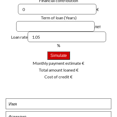
Financial contribution
€
Term of loan (Years)
лет
Loan rate
%
Simulate
Monthly payment estimate
€
Total amount loaned
€
Cost of credit
€