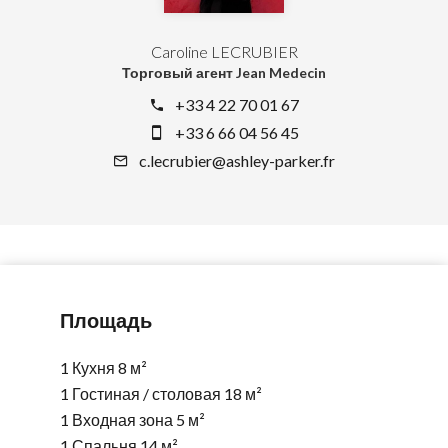
Caroline LECRUBIER
Торговый агент Jean Medecin
+33 4 22 70 01 67
+33 6 66 04 56 45
c.lecrubier@ashley-parker.fr
Площадь
1 Кухня
8 м²
1 Гостиная / столовая
18 м²
1 Входная зона
5 м²
1 Спальня
14 м²