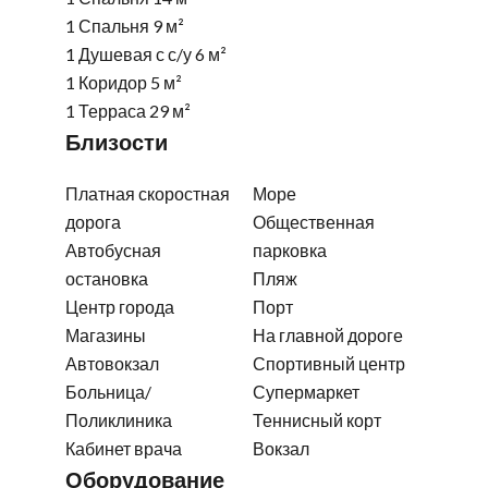
1 Спальня
9 м²
1 Душевая с с/у
6 м²
1 Коридор
5 м²
1 Терраса
29 м²
Близости
Платная скоростная
Море
дорога
Общественная
Автобусная
парковка
остановка
Пляж
Центр города
Порт
Магазины
На главной дороге
Автовокзал
Спортивный центр
Больница/
Супермаркет
Поликлиника
Теннисный корт
Кабинет врача
Вокзал
Оборудование