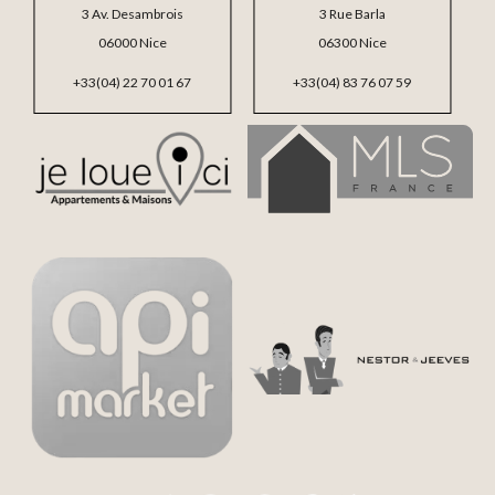
3 Av. Desambrois
3 Rue Barla
06000 Nice
06300 Nice
+33(04) 22 70 01 67
+33(04) 83 76 07 59