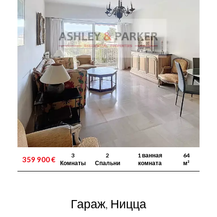
3
2
1 ванная
64
359 900 €
Комнаты
Спальни
комната
м²
Гараж, Ницца