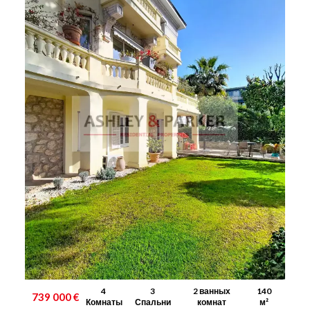
4
3
2 ванных
140
739 000 €
Комнаты
Спальни
комнат
м²