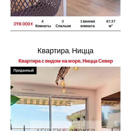
4
3
1 ванная
87.37
398 000 €
Комнаты
Спальни
комната
м²
Квартира, Ницца
Квартира с видом на море, Ницца Север
Проданный