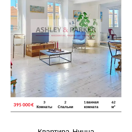
3
2
1 ванная
62
395 000 €
Комнаты
Спальни
комната
м²
Квартира, Ницца