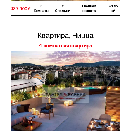
3
2
1 ванная
63.85
437 000 €
Комнаты
Спальни
комната
м²
Квартира, Ницца
4-комнатная квартира