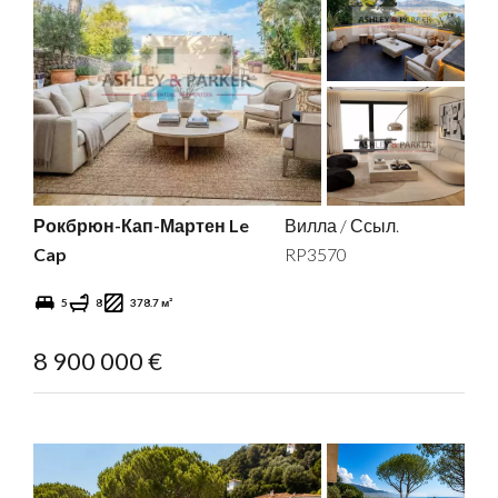
Рокбрюн-Кап-Мартен Le
Вилла / Ссыл.
Cap
RP3570
5
8
378.7 м²
8 900 000 €