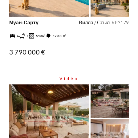
Муан-Сарту
Вилла / Ссыл. RP3179
6
7
540 м²
12000 м²
3 790 000 €
Vidéo