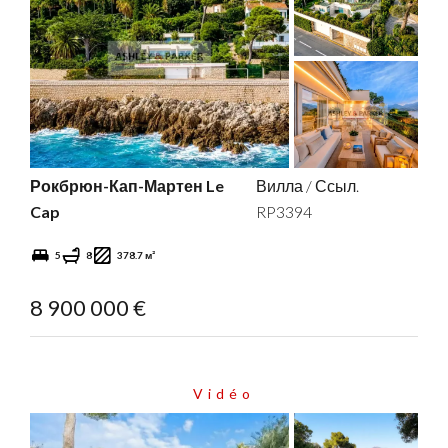
Рокбрюн-Кап-Мартен Le
Вилла / Ссыл.
Cap
RP3394
5
8
378.7 м²
8 900 000 €
Vidéo