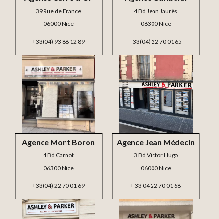
39 Rue de France
4 Bd Jean Jaurès
06000 Nice
06300 Nice
+33(04) 93 88 12 89
+33(04) 22 70 01 65
Agence Mont Boron
Agence Jean Médecin
4 Bd Carnot
3 Bd Victor Hugo
06300 Nice
06000 Nice
+33(04) 22 70 01 69
+ 33 04 22 70 01 68