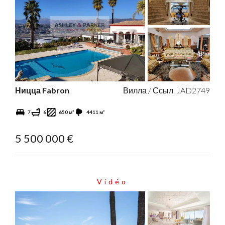
Ницца Fabron
Вилла / Ссыл. JAD2749
7
6
650 м²
4411 м²
5 500 000 €
Vidéo