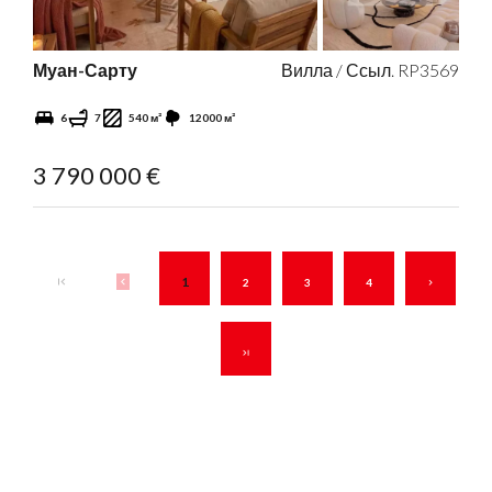
Муан-Сарту
Вилла / Ссыл. RP3569
6
7
540 м²
12000 м²
3 790 000 €
1
2
3
4