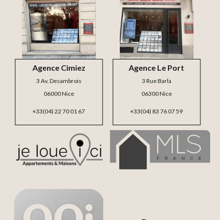
Agence Cimiez
Agence Le Port
3 Av. Desambrois
3 Rue Barla
06000 Nice
06300 Nice
+33(04) 22 70 01 67
+33(04) 83 76 07 59