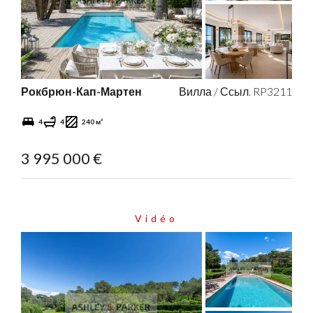
Рокбрюн-Кап-Мартен
Вилла / Ссыл. RP3211
4
4
240 м²
3 995 000 €
Vidéo