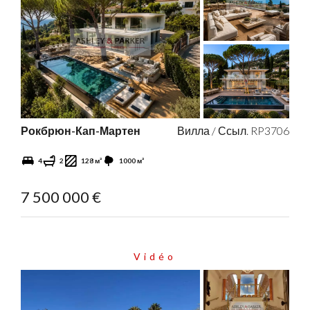
Рокбрюн-Кап-Мартен
Вилла / Ссыл. RP3706
4
2
128 м²
1000 м²
7 500 000 €
Vidéo