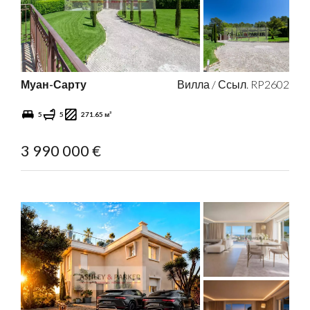
Муан-Сарту
Вилла / Ссыл. RP2602
5
5
271.65 м²
3 990 000 €