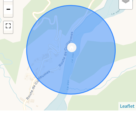
−
Leaflet