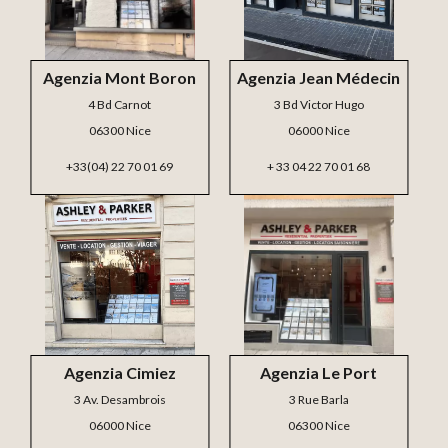
Agenzia Mont Boron
Agenzia Jean Médecin
4 Bd Carnot
3 Bd Victor Hugo
06300 Nice
06000 Nice
+33(04) 22 70 01 69
+ 33 04 22 70 01 68
Agenzia Cimiez
Agenzia Le Port
3 Av. Desambrois
3 Rue Barla
06000 Nice
06300 Nice