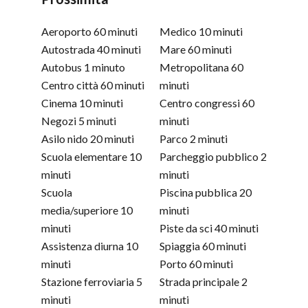
Aeroporto
60 minuti
Medico
10 minuti
Autostrada
40 minuti
Mare
60 minuti
Autobus
1 minuto
Metropolitana
60
Centro città
60 minuti
minuti
Cinema
10 minuti
Centro congressi
60
Negozi
5 minuti
minuti
Asilo nido
20 minuti
Parco
2 minuti
Scuola elementare
10
Parcheggio pubblico
2
minuti
minuti
Scuola
Piscina pubblica
20
media/superiore
10
minuti
minuti
Piste da sci
40 minuti
Assistenza diurna
10
Spiaggia
60 minuti
minuti
Porto
60 minuti
Stazione ferroviaria
5
Strada principale
2
minuti
minuti