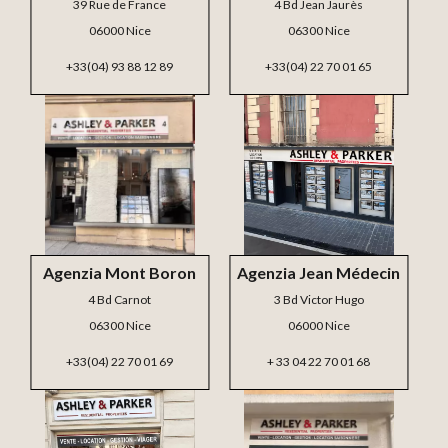
39 Rue de France
4 Bd Jean Jaurès
06000 Nice
06300 Nice
+33(04) 93 88 12 89
+33(04) 22 70 01 65
Agenzia Mont Boron
Agenzia Jean Médecin
4 Bd Carnot
3 Bd Victor Hugo
06300 Nice
06000 Nice
+33(04) 22 70 01 69
+ 33 04 22 70 01 68