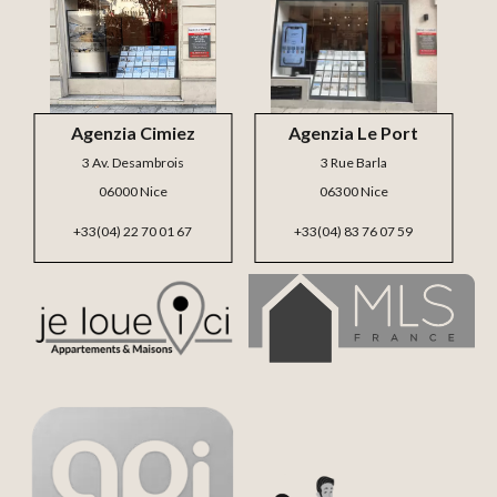
Agenzia Cimiez
Agenzia Le Port
3 Av. Desambrois
3 Rue Barla
06000 Nice
06300 Nice
+33(04) 22 70 01 67
+33(04) 83 76 07 59