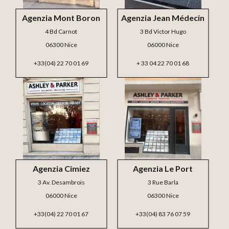
Agenzia Mont Boron
Agenzia Jean Médecin
4 Bd Carnot
3 Bd Victor Hugo
06300 Nice
06000 Nice
+33(04) 22 70 01 69
+ 33 04 22 70 01 68
Agenzia Cimiez
Agenzia Le Port
3 Av. Desambrois
3 Rue Barla
06000 Nice
06300 Nice
+33(04) 22 70 01 67
+33(04) 83 76 07 59