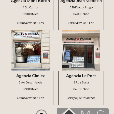
Agenzia Mont Boron
Agenzia Jean Médecin
4 Bd Carnot
3 Bd Victor Hugo
06300 Nice
06000 Nice
+33(04) 22 70 01 69
+ 33 04 22 70 01 68
Agenzia Cimiez
Agenzia Le Port
3 Av. Desambrois
3 Rue Barla
06000 Nice
06300 Nice
+33(04) 22 70 01 67
+33(04) 83 76 07 59