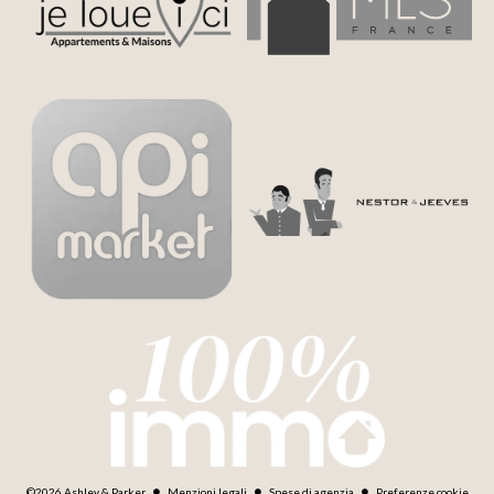
©2026 Ashley & Parker
Menzioni legali
Spese di agenzia
Preferenze cookie