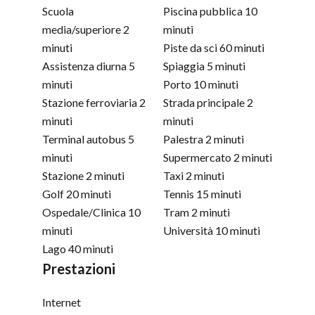
Scuola
Piscina pubblica
10
media/superiore
2
minuti
minuti
Piste da sci
60 minuti
Assistenza diurna
5
Spiaggia
5 minuti
minuti
Porto
10 minuti
Stazione ferroviaria
2
Strada principale
2
minuti
minuti
Terminal autobus
5
Palestra
2 minuti
minuti
Supermercato
2 minuti
Stazione
2 minuti
Taxi
2 minuti
Golf
20 minuti
Tennis
15 minuti
Ospedale/Clinica
10
Tram
2 minuti
minuti
Università
10 minuti
Lago
40 minuti
Prestazioni
Internet