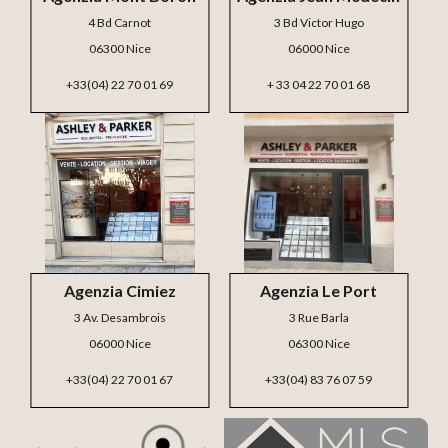
4 Bd Carnot
3 Bd Victor Hugo
06300 Nice
06000 Nice
+33(04) 22 70 01 69
+ 33 04 22 70 01 68
Agenzia Cimiez
Agenzia Le Port
3 Av. Desambrois
3 Rue Barla
06000 Nice
06300 Nice
+33(04) 22 70 01 67
+33(04) 83 76 07 59