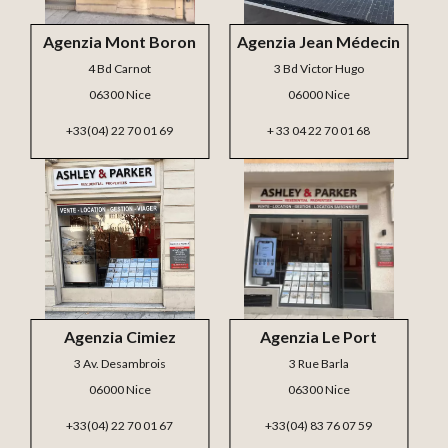
Agenzia Mont Boron
Agenzia Jean Médecin
4 Bd Carnot
3 Bd Victor Hugo
06300 Nice
06000 Nice
+33(04) 22 70 01 69
+ 33 04 22 70 01 68
Agenzia Cimiez
Agenzia Le Port
3 Av. Desambrois
3 Rue Barla
06000 Nice
06300 Nice
+33(04) 22 70 01 67
+33(04) 83 76 07 59