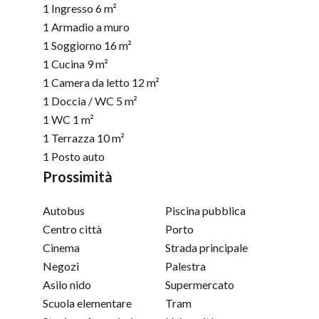
1 Ingresso
6 m²
1 Armadio a muro
1 Soggiorno
16 m²
1 Cucina
9 m²
1 Camera da letto
12 m²
1 Doccia / WC
5 m²
1 WC
1 m²
1 Terrazza
10 m²
1 Posto auto
Prossimità
Autobus
Piscina pubblica
Centro città
Porto
Cinema
Strada principale
Negozi
Palestra
Asilo nido
Supermercato
Scuola elementare
Tram