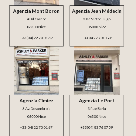
Agenzia Mont Boron
Agenzia Jean Médecin
4 Bd Carnot
3 Bd Victor Hugo
06300 Nice
06000 Nice
+33(04) 22 70 01 69
+ 33 04 22 70 01 68
Agenzia Cimiez
Agenzia Le Port
3 Av. Desambrois
3 Rue Barla
06000 Nice
06300 Nice
+33(04) 22 70 01 67
+33(04) 83 76 07 59