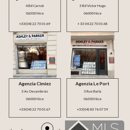
4 Bd Carnot
3 Bd Victor Hugo
06300 Nice
06000 Nice
+33(04) 22 70 01 69
+ 33 04 22 70 01 68
Agenzia Cimiez
Agenzia Le Port
3 Av. Desambrois
3 Rue Barla
06000 Nice
06300 Nice
+33(04) 22 70 01 67
+33(04) 83 76 07 59