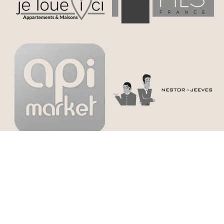
©2026 Ashley & Parker
Menzioni legali
Spese di agenzia
Preferenze cookie