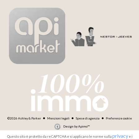
©2026 Ashley & Parker
Menzioni legali
Spese di agenzia
Preferenze cookie
Design by
Apimo™
privacy
Questo sito è protetto da reCAPTCHA e si applicano le norme sulla
e i