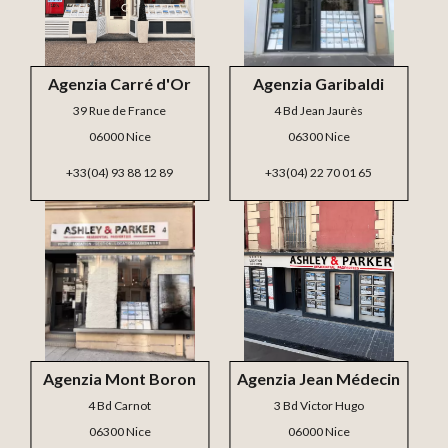
Agenzia Carré d'Or
Agenzia Garibaldi
39 Rue de France
4 Bd Jean Jaurès
06000 Nice
06300 Nice
+33(04) 93 88 12 89
+33(04) 22 70 01 65
Agenzia Mont Boron
Agenzia Jean Médecin
4 Bd Carnot
3 Bd Victor Hugo
06300 Nice
06000 Nice