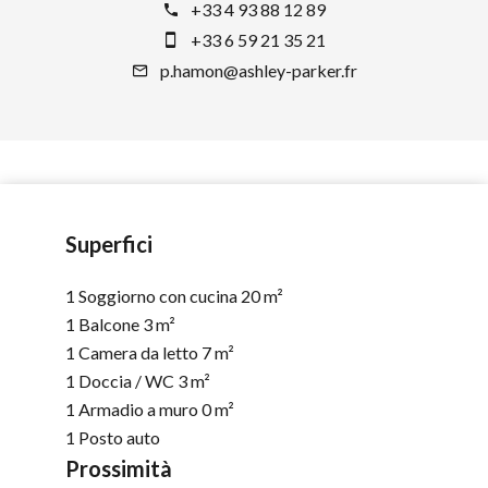
+33 4 93 88 12 89
+33 6 59 21 35 21
p.hamon@ashley-parker.fr
Superfici
1 Soggiorno con cucina
20 m²
1 Balcone
3 m²
1 Camera da letto
7 m²
1 Doccia / WC
3 m²
1 Armadio a muro
0 m²
1 Posto auto
Prossimità