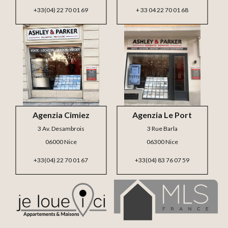
+33(04) 22 70 01 69
+ 33 04 22 70 01 68
Agenzia Cimiez
Agenzia Le Port
3 Av. Desambrois
3 Rue Barla
06000 Nice
06300 Nice
+33(04) 22 70 01 67
+33(04) 83 76 07 59