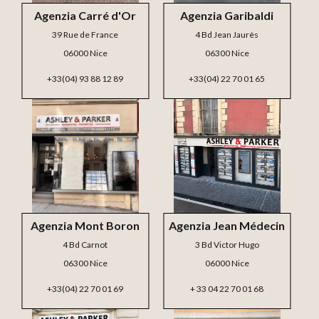
Agenzia Carré d'Or
Agenzia Garibaldi
39 Rue de France
4 Bd Jean Jaurès
06000 Nice
06300 Nice
+33(04) 93 88 12 89
+33(04) 22 70 01 65
Agenzia Mont Boron
Agenzia Jean Médecin
4 Bd Carnot
3 Bd Victor Hugo
06300 Nice
06000 Nice
+33(04) 22 70 01 69
+ 33 04 22 70 01 68