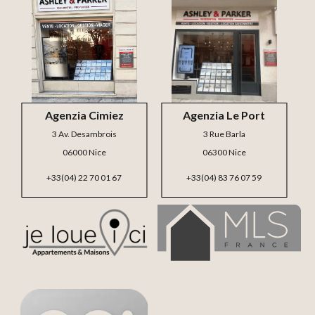
Agenzia Cimiez
Agenzia Le Port
3 Av. Desambrois
3 Rue Barla
06000 Nice
06300 Nice
+33(04) 22 70 01 67
+33(04) 83 76 07 59