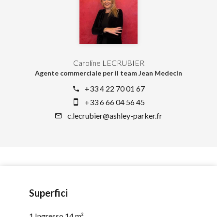
Caroline LECRUBIER
Agente commerciale per il team Jean Medecin
+33 4 22 70 01 67
+33 6 66 04 56 45
c.lecrubier@ashley-parker.fr
Superfici
1 Ingresso
14 m²