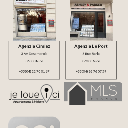
Agenzia Cimiez
Agenzia Le Port
3 Av. Desambrois
3 Rue Barla
06000 Nice
06300 Nice
+33(04) 22 70 01 67
+33(04) 83 76 07 59