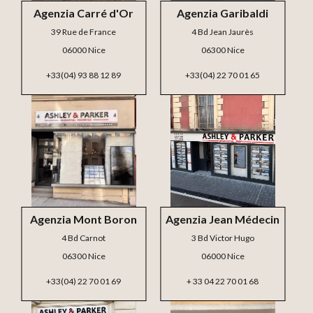
Agenzia Carré d'Or
Agenzia Garibaldi
39 Rue de France
4 Bd Jean Jaurès
06000 Nice
06300 Nice
+33(04) 93 88 12 89
+33(04) 22 70 01 65
Agenzia Mont Boron
Agenzia Jean Médecin
4 Bd Carnot
3 Bd Victor Hugo
06300 Nice
06000 Nice
+33(04) 22 70 01 69
+ 33 04 22 70 01 68