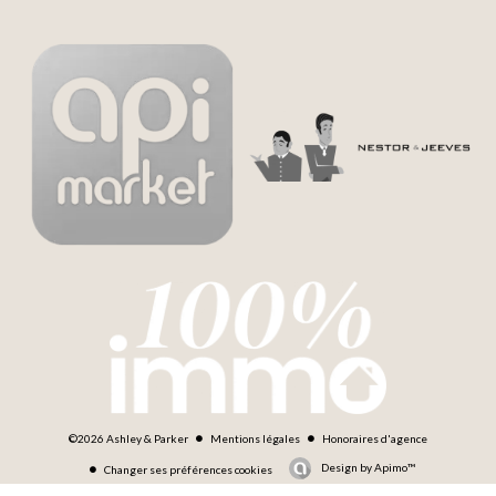
©2026 Ashley & Parker
Mentions légales
Honoraires d'agence
Design by
Apimo™
Changer ses préférences cookies