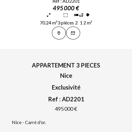
Ref : AD2201
495 000 €
70.24 m²
3 pièces
2
1
2 m²
APPARTEMENT 3 PIECES
Nice
Exclusivité
Ref : AD2201
495 000 €
Nice - Carré d'or.