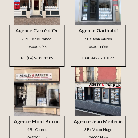
Agence Carré d'Or
Agence Garibaldi
39 Rue de France
4 Bd Jean Jaurès
06000 Nice
06300 Nice
+33(04) 93 88 12 89
+33(04) 22 70 01 65
Agence Mont Boron
Agence Jean Médecin
4 Bd Carnot
3 Bd Victor Hugo
06300 Nice
06000 Nice