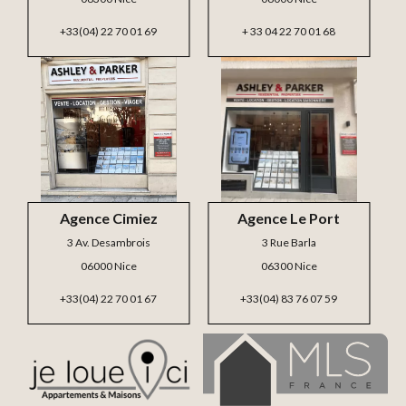
+33(04) 22 70 01 69
+ 33 04 22 70 01 68
Agence Cimiez
Agence Le Port
3 Av. Desambrois
3 Rue Barla
06000 Nice
06300 Nice
+33(04) 22 70 01 67
+33(04) 83 76 07 59