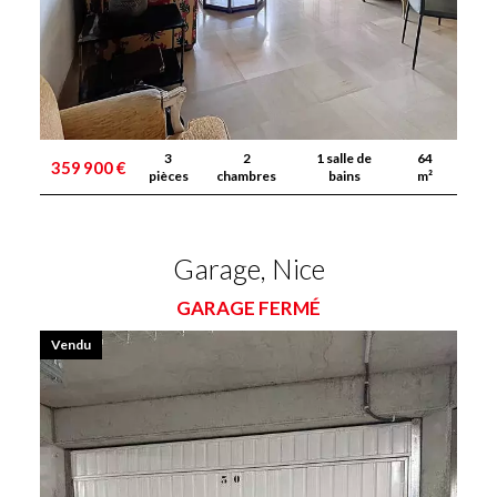
3
2
1 salle de
64
359 900 €
pièces
chambres
bains
m²
Garage, Nice
GARAGE FERMÉ
Vendu