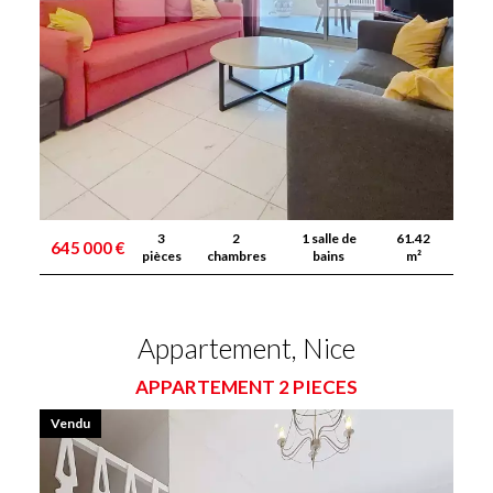
3
2
1 salle de
61.42
645 000 €
pièces
chambres
bains
m²
Appartement, Nice
APPARTEMENT 2 PIECES
Vendu