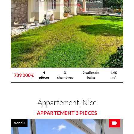
4
3
2 salles de
140
739 000 €
pièces
chambres
bains
m²
Appartement, Nice
APPARTEMENT 3 PIECES
Vendu