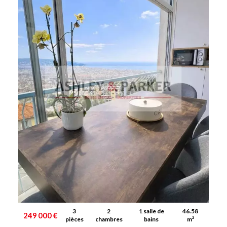
3
2
1 salle de
46.58
249 000 €
pièces
chambres
bains
m²