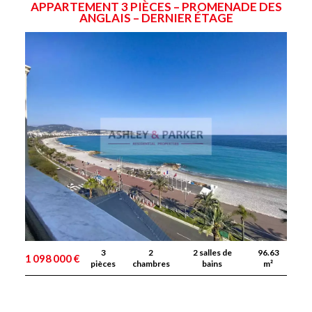
APPARTEMENT 3 PIÈCES – PROMENADE DES
ANGLAIS – DERNIER ÉTAGE
3
2
2 salles de
96.63
1 098 000 €
pièces
chambres
bains
m²