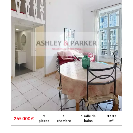
2
1
1 salle de
37.37
265 000 €
pièces
chambre
bains
m²