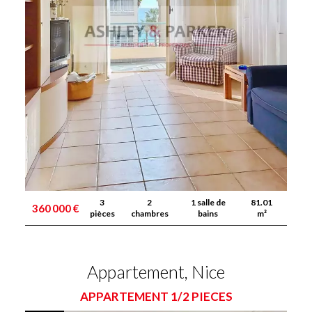
3
2
1 salle de
81.01
360 000 €
pièces
chambres
bains
m²
Appartement, Nice
APPARTEMENT 1/2 PIECES