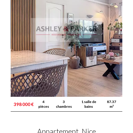
4
3
1 salle de
87.37
398 000 €
pièces
chambres
bains
m²
Appartement, Nice