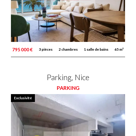
795 000 €
3 pièces
2 chambres
1 salle de bains
65 m²
Parking, Nice
PARKING
Exclusivité