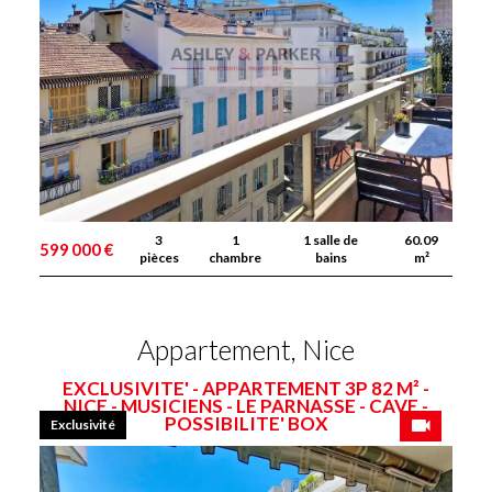
3
1
1 salle de
60.09
599 000 €
pièces
chambre
bains
m²
Appartement, Nice
EXCLUSIVITE' - APPARTEMENT 3P 82 M² -
NICE - MUSICIENS - LE PARNASSE - CAVE -
POSSIBILITE' BOX
Exclusivité