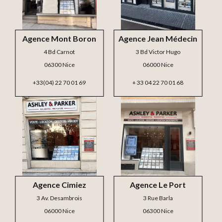
Agence Mont Boron
Agence Jean Médecin
4 Bd Carnot
3 Bd Victor Hugo
06300 Nice
06000 Nice
+33(04) 22 70 01 69
+ 33 04 22 70 01 68
Agence Cimiez
Agence Le Port
3 Av. Desambrois
3 Rue Barla
06000 Nice
06300 Nice