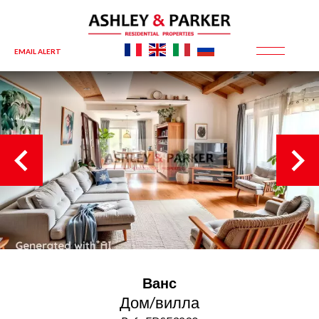
EMAIL ALERT
Ванс
Дом/вилла