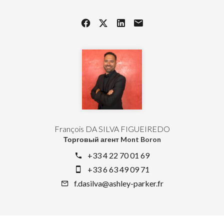
François DA SILVA FIGUEIREDO
Торговый агент Mont Boron
+33 4 22 70 01 69
+33 6 63 49 09 71
f.dasilva@ashley-parker.fr