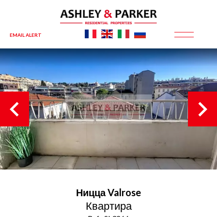
EMAIL ALERT
Ницца
Valrose
Квартира