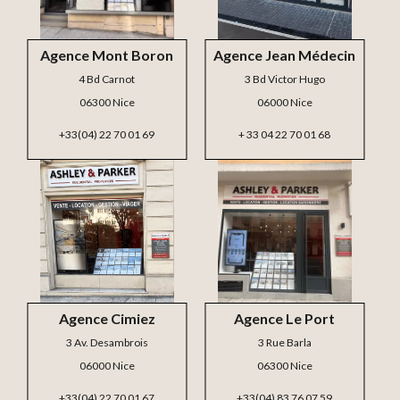
Agence Mont Boron
Agence Jean Médecin
4 Bd Carnot
3 Bd Victor Hugo
06300 Nice
06000 Nice
+33(04) 22 70 01 69
+ 33 04 22 70 01 68
Agence Cimiez
Agence Le Port
3 Av. Desambrois
3 Rue Barla
06000 Nice
06300 Nice
+33(04) 22 70 01 67
+33(04) 83 76 07 59