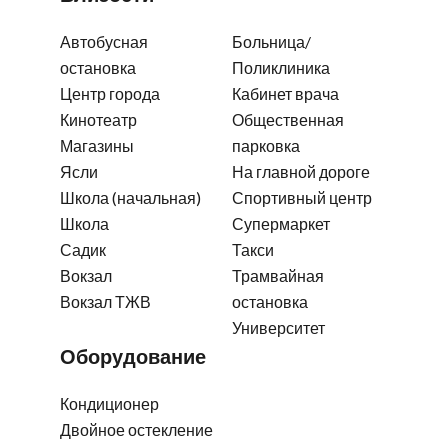
Автобусная
Больница/
остановка
Поликлиника
Центр города
Кабинет врача
Кинотеатр
Общественная
Магазины
парковка
Ясли
На главной дороге
Школа (начальная)
Спортивный центр
Школа
Супермаркет
Садик
Такси
Вокзал
Трамвайная
Вокзал ТЖВ
остановка
Университет
Оборудование
Кондиционер
Двойное остекление