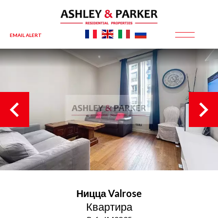
EMAIL ALERT
Ницца
Valrose
Квартира