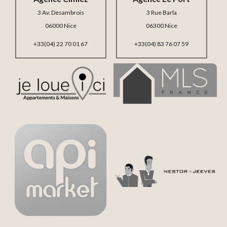
3 Av. Desambrois
3 Rue Barla
06000 Nice
06300 Nice
+33(04) 22 70 01 67
+33(04) 83 76 07 59