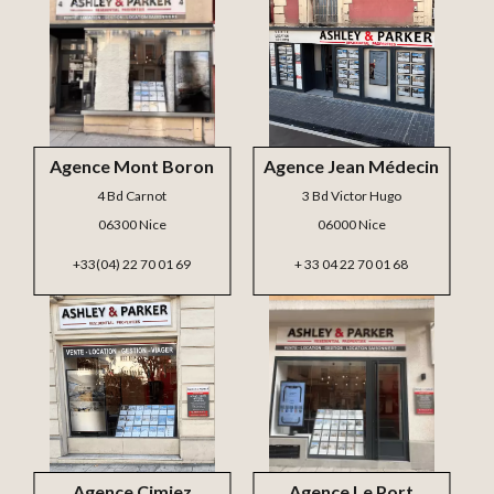
Agence Mont Boron
Agence Jean Médecin
4 Bd Carnot
3 Bd Victor Hugo
06300 Nice
06000 Nice
+33(04) 22 70 01 69
+ 33 04 22 70 01 68
Agence Cimiez
Agence Le Port