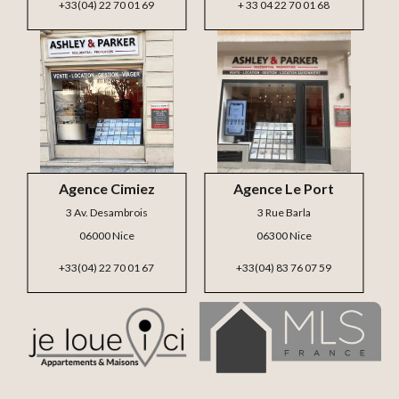
+33(04) 22 70 01 69
+ 33 04 22 70 01 68
Agence Cimiez
Agence Le Port
3 Av. Desambrois
3 Rue Barla
06000 Nice
06300 Nice
+33(04) 22 70 01 67
+33(04) 83 76 07 59