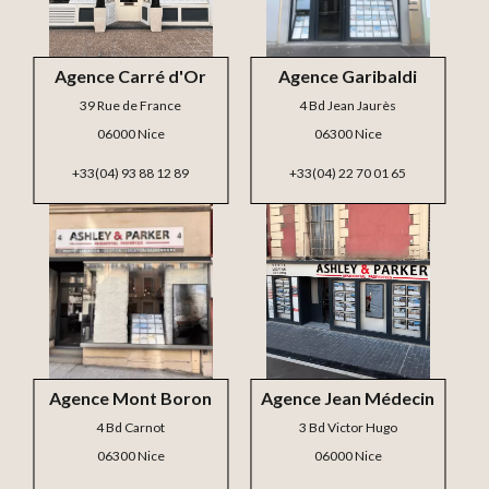
Agence Carré d'Or
Agence Garibaldi
39 Rue de France
4 Bd Jean Jaurès
06000 Nice
06300 Nice
+33(04) 93 88 12 89
+33(04) 22 70 01 65
Agence Mont Boron
Agence Jean Médecin
4 Bd Carnot
3 Bd Victor Hugo
06300 Nice
06000 Nice