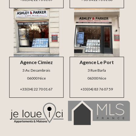
Agence Cimiez
Agence Le Port
3 Av. Desambrois
3 Rue Barla
06000 Nice
06300 Nice
+33(04) 22 70 01 67
+33(04) 83 76 07 59