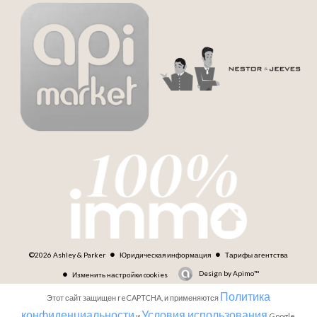
©2026 Ashley & Parker
Юридическая информация
Тарифы агентства
Design by
Apimo™
Изменить настройки cookies
Политика
Этот сайт защищен reCAPTCHA, и применяются
конфиденциальности
Условия использования
и
Google.