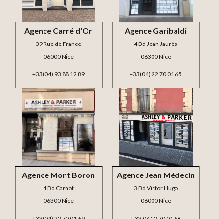
Agence Carré d'Or
Agence Garibaldi
39 Rue de France
4 Bd Jean Jaurès
06000 Nice
06300 Nice
+33(04) 93 88 12 89
+33(04) 22 70 01 65
Agence Mont Boron
Agence Jean Médecin
4 Bd Carnot
3 Bd Victor Hugo
06300 Nice
06000 Nice
+33(04) 22 70 01 69
+ 33 04 22 70 01 68