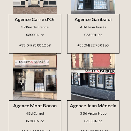
Agence Carré d'Or
Agence Garibaldi
39 Rue de France
4 Bd Jean Jaurès
06000 Nice
06300 Nice
+33(04) 93 88 12 89
+33(04) 22 70 01 65
Agence Mont Boron
Agence Jean Médecin
4 Bd Carnot
3 Bd Victor Hugo
06300 Nice
06000 Nice