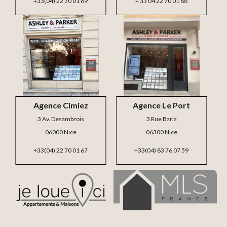
+33(04) 22 70 01 69
+ 33 04 22 70 01 68
Agence Cimiez
Agence Le Port
3 Av. Desambrois
3 Rue Barla
06000 Nice
06300 Nice
+33(04) 22 70 01 67
+33(04) 83 76 07 59