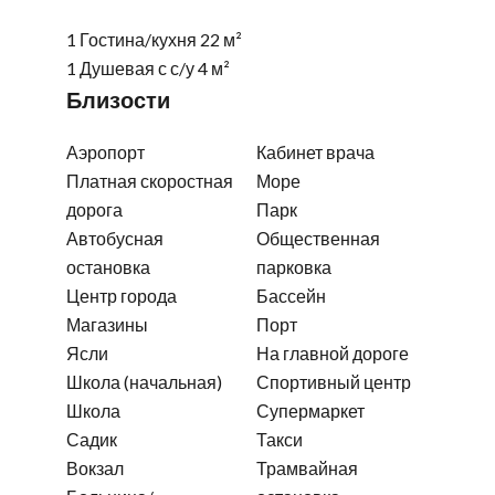
1 Гостина/кухня
22 м²
1 Душевая с с/у
4 м²
Близости
Аэропорт
Кабинет врача
Платная скоростная
Море
дорога
Парк
Автобусная
Общественная
остановка
парковка
Центр города
Бассейн
Магазины
Порт
Ясли
На главной дороге
Школа (начальная)
Спортивный центр
Школа
Супермаркет
Садик
Такси
Вокзал
Трамвайная