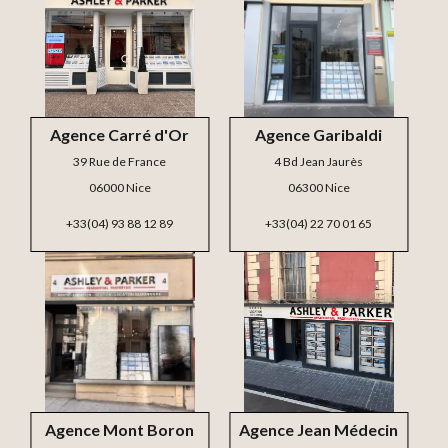
Agence Carré d'Or
Agence Garibaldi
39 Rue de France
4 Bd Jean Jaurès
06000 Nice
06300 Nice
+33(04) 93 88 12 89
+33(04) 22 70 01 65
Agence Mont Boron
Agence Jean Médecin