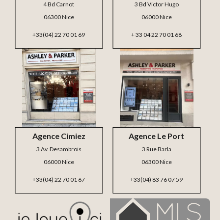
4 Bd Carnot
3 Bd Victor Hugo
06300 Nice
06000 Nice
+33(04) 22 70 01 69
+ 33 04 22 70 01 68
Agence Cimiez
Agence Le Port
3 Av. Desambrois
3 Rue Barla
06000 Nice
06300 Nice
+33(04) 22 70 01 67
+33(04) 83 76 07 59