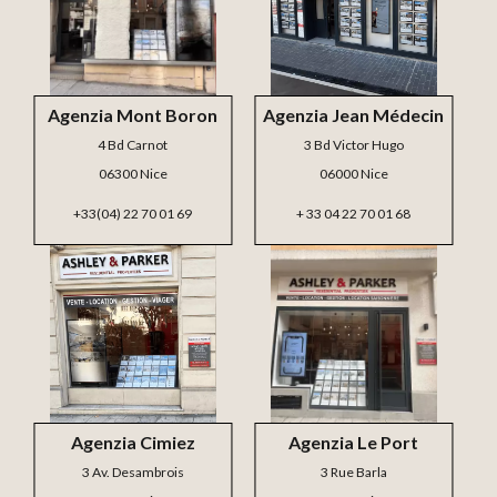
Agenzia Mont Boron
Agenzia Jean Médecin
4 Bd Carnot
3 Bd Victor Hugo
06300 Nice
06000 Nice
+33(04) 22 70 01 69
+ 33 04 22 70 01 68
Agenzia Cimiez
Agenzia Le Port
3 Av. Desambrois
3 Rue Barla