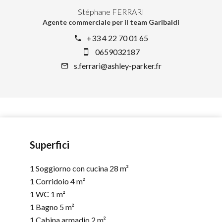
Stéphane FERRARI
Agente commerciale per il team Garibaldi
+33 4 22 70 01 65
0659032187
s.ferrari@ashley-parker.fr
Superfici
1 Soggiorno con cucina
28 m²
1 Corridoio
4 m²
1 WC
1 m²
1 Bagno
5 m²
1 Cabina armadio
2 m²