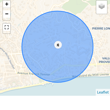
+
−
Leaflet