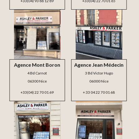
+33(04) 93 88 12 89
+33(04) 22 70 01 65
Agence Mont Boron
Agence Jean Médecin
4 Bd Carnot
3 Bd Victor Hugo
06300 Nice
06000 Nice
+33(04) 22 70 01 69
+ 33 04 22 70 01 68