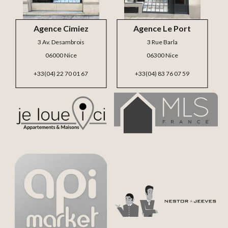
Agence Cimiez
Agence Le Port
3 Av. Desambrois
3 Rue Barla
06000 Nice
06300 Nice
+33(04) 22 70 01 67
+33(04) 83 76 07 59