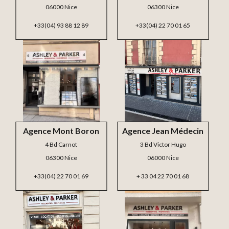
06000 Nice
06300 Nice
+33(04) 93 88 12 89
+33(04) 22 70 01 65
Agence Mont Boron
Agence Jean Médecin
4 Bd Carnot
3 Bd Victor Hugo
06300 Nice
06000 Nice
+33(04) 22 70 01 69
+ 33 04 22 70 01 68