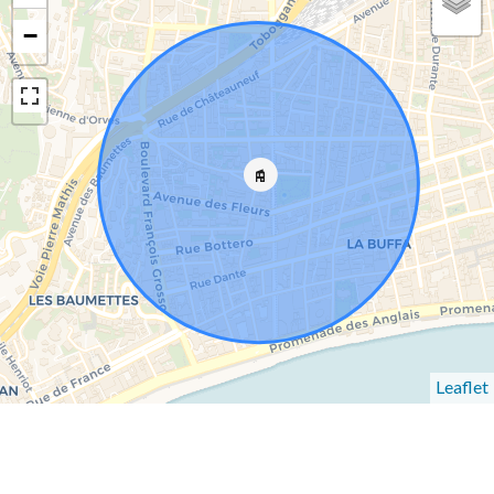
−
Leaflet