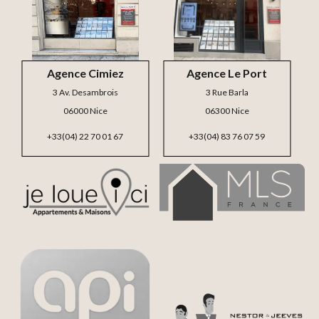
Agence Cimiez
Agence Le Port
3 Av. Desambrois
3 Rue Barla
06000 Nice
06300 Nice
+33(04) 22 70 01 67
+33(04) 83 76 07 59