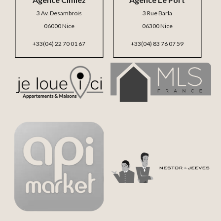
3 Av. Desambrois
3 Rue Barla
06000 Nice
06300 Nice
+33(04) 22 70 01 67
+33(04) 83 76 07 59