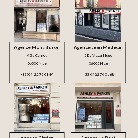
Agence Mont Boron
Agence Jean Médecin
4 Bd Carnot
3 Bd Victor Hugo
06300 Nice
06000 Nice
+33(04) 22 70 01 69
+ 33 04 22 70 01 68
Agence Cimiez
Agence Le Port