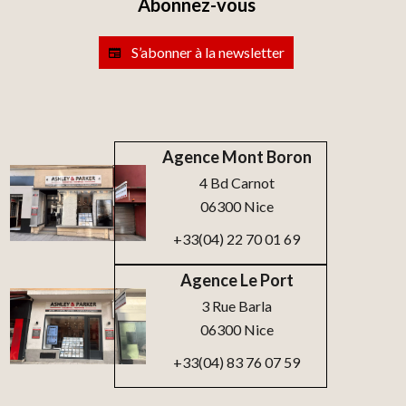
Abonnez-vous
S’abonner à la newsletter
Agence Mont Boron
4 Bd Carnot
06300 Nice
+33(04) 22 70 01 69
Agence Le Port
3 Rue Barla
06300 Nice
+33(04) 83 76 07 59