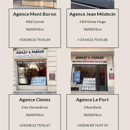
Agence Mont Boron
Agence Jean Médecin
4 Bd Carnot
3 Bd Victor Hugo
06300 Nice
06000 Nice
+33(04) 22 70 01 69
+ 33 04 22 70 01 68
Agence Cimiez
Agence Le Port
3 Av. Desambrois
3 Rue Barla
06000 Nice
06300 Nice
+33(04) 22 70 01 67
+33(04) 83 76 07 59